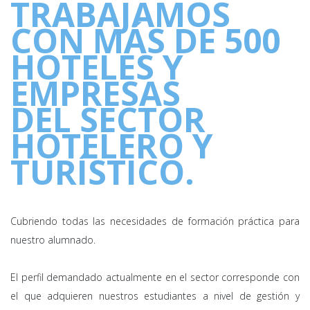
TRABAJAMOS
CON MÁS DE 500
HOTELES Y
EMPRESAS
DEL SECTOR
HOTELERO Y
TURÍSTICO.
Cubriendo todas las necesidades de formación práctica para
nuestro alumnado.
El perfil demandado actualmente en el sector corresponde con
el que adquieren nuestros estudiantes a nivel de gestión y